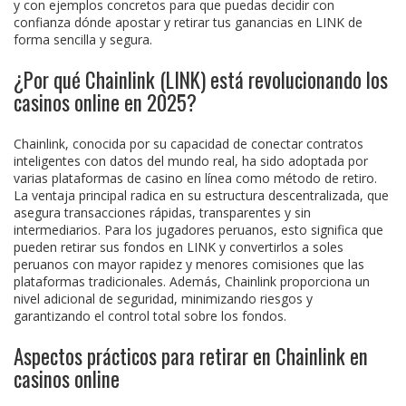
y con ejemplos concretos para que puedas decidir con
confianza dónde apostar y retirar tus ganancias en LINK de
forma sencilla y segura.
¿Por qué Chainlink (LINK) está revolucionando los
casinos online en 2025?
Chainlink, conocida por su capacidad de conectar contratos
inteligentes con datos del mundo real, ha sido adoptada por
varias plataformas de casino en línea como método de retiro.
La ventaja principal radica en su estructura descentralizada, que
asegura transacciones rápidas, transparentes y sin
intermediarios. Para los jugadores peruanos, esto significa que
pueden retirar sus fondos en LINK y convertirlos a soles
peruanos con mayor rapidez y menores comisiones que las
plataformas tradicionales. Además, Chainlink proporciona un
nivel adicional de seguridad, minimizando riesgos y
garantizando el control total sobre los fondos.
Aspectos prácticos para retirar en Chainlink en
casinos online