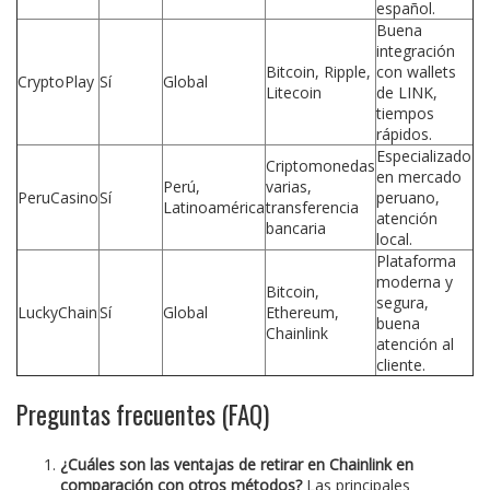
español.
Buena
integración
Bitcoin, Ripple,
con wallets
CryptoPlay
Sí
Global
Litecoin
de LINK,
tiempos
rápidos.
Especializado
Criptomonedas
en mercado
Perú,
varias,
PeruCasino
Sí
peruano,
Latinoamérica
transferencia
atención
bancaria
local.
Plataforma
moderna y
Bitcoin,
segura,
LuckyChain
Sí
Global
Ethereum,
buena
Chainlink
atención al
cliente.
Preguntas frecuentes (FAQ)
¿Cuáles son las ventajas de retirar en Chainlink en
comparación con otros métodos?
Las principales