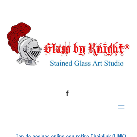
FACEBOOK
Toggle
navigat
Top de casinos online con retiro Chainlink (LINK)