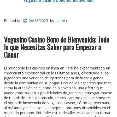
Posted on
06/13/2025
by
admin
Vegasino Casino Bono de Bienvenida: Todo
lo que Necesitas Saber para Empezar a
Ganar
El mundo de los casinos en línea en Perú ha experimentado un
crecimiento exponencial en los últimos años, ofreciendo a los
jugadores una variedad de opciones para disfrutar y ganar
desde la comodidad de su hogar. Uno de los aspectos que más
llama la atención es el bono de bienvenida, una oferta que
puede maximizar tus posibilidades de ganar sin arriesgar mucho
de tu bolsillo. En este artículo, te explicaremos en qué consiste
el bono de bienvenida de Vegasino Casino, cómo aprovecharlo
al máximo y cuáles son las mejores opciones disponibles en el
mercado peruano. Entender estos detalles es clave para tomar