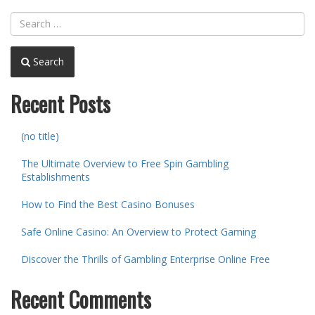
Search
Recent Posts
(no title)
The Ultimate Overview to Free Spin Gambling
Establishments
How to Find the Best Casino Bonuses
Safe Online Casino: An Overview to Protect Gaming
Discover the Thrills of Gambling Enterprise Online Free
Recent Comments