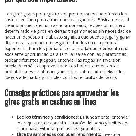
Los giros gratis por registro son promociones que ofrecen los
casinos en línea para atraer nuevos jugadores. Básicamente, al
crear una cuenta en un casino autorizado, recibes un número
determinado de giros en ciertas tragamonedas sin necesidad de
hacer un depósito inicial. Esto significa que puedes jugar y ganar
dinero real sin poner en riesgo tus fondos en esa primera
experiencia. Para los peruanos, esta modalidad representa una
excelente oportunidad para familiarizarse con las plataformas,
probar diferentes juegos y entender las reglas sin inversión
previa. Además, al aprovechar estos bonos, aumentan las
probabilidades de obtener ganancias, sobre todo si eliges los
juegos adecuados y cumples con los requisitos del bono.
Consejos prácticos para aprovechar los
giros gratis en casinos en línea
Lee los términos y condiciones:
Es fundamental entender
los requisitos de apuesta, duración del bono y límites de
retiro para evitar sorpresas desagradables.
Elige tragamonedas con buen rendimiento:
Investiga