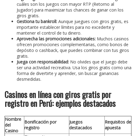
cuáles son los juegos con mayor RTP (Retorno al
Jugador) para maximizar tus chances de ganar con los
giros gratis.
Gestiona tu bankroll:
Aunque juegues con giros gratis, es
importante establecer límites para no excederte y
mantener el control de tu dinero.
Aprovecha las promociones adicionales:
Muchos casinos
ofrecen promociones complementarias, como bonos de
depósito o cashback, que puedes combinar con tus giros
gratis.
Juega con responsabilidad:
No olvides que el juego debe
ser una actividad recreativa. Usa los giros gratis como una
forma de divertirte y aprender, sin buscar ganancias
desmedidas.
Casinos en línea con giros gratis por
registro en Perú: ejemplos destacados
Nombre
Bonificación por
Juegos
Requisitos de
del
registro
destacados
apuesta
Casino