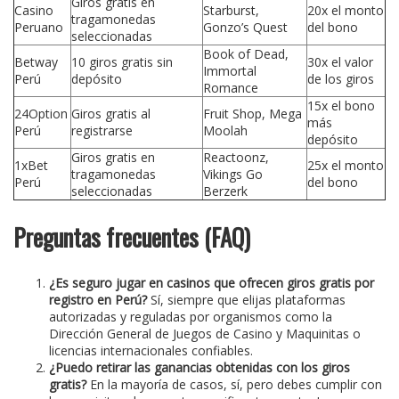
Giros gratis en
Casino
Starburst,
20x el monto
tragamonedas
Peruano
Gonzo’s Quest
del bono
seleccionadas
Book of Dead,
Betway
10 giros gratis sin
30x el valor
Immortal
Perú
depósito
de los giros
Romance
15x el bono
24Option
Giros gratis al
Fruit Shop, Mega
más
Perú
registrarse
Moolah
depósito
Giros gratis en
Reactoonz,
1xBet
25x el monto
tragamonedas
Vikings Go
Perú
del bono
seleccionadas
Berzerk
Preguntas frecuentes (FAQ)
¿Es seguro jugar en casinos que ofrecen giros gratis por
registro en Perú?
Sí, siempre que elijas plataformas
autorizadas y reguladas por organismos como la
Dirección General de Juegos de Casino y Maquinitas o
licencias internacionales confiables.
¿Puedo retirar las ganancias obtenidas con los giros
gratis?
En la mayoría de casos, sí, pero debes cumplir con