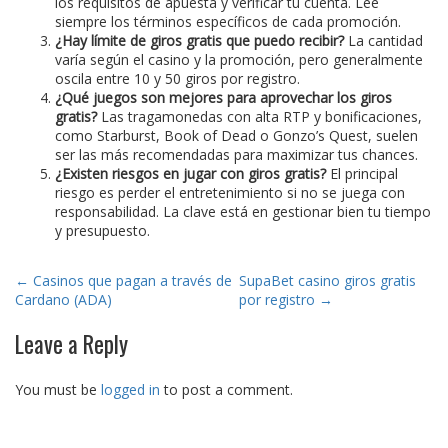
los requisitos de apuesta y verificar tu cuenta. Lee
siempre los términos específicos de cada promoción.
¿Hay límite de giros gratis que puedo recibir?
La cantidad
varía según el casino y la promoción, pero generalmente
oscila entre 10 y 50 giros por registro.
¿Qué juegos son mejores para aprovechar los giros
gratis?
Las tragamonedas con alta RTP y bonificaciones,
como Starburst, Book of Dead o Gonzo’s Quest, suelen
ser las más recomendadas para maximizar tus chances.
¿Existen riesgos en jugar con giros gratis?
El principal
riesgo es perder el entretenimiento si no se juega con
responsabilidad. La clave está en gestionar bien tu tiempo
y presupuesto.
Post
←
Casinos que pagan a través de
SupaBet casino giros gratis
Cardano (ADA)
por registro
→
navigation
Leave a Reply
You must be
logged in
to post a comment.