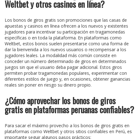
Weltbet y otros casinos en línea?
Los bonos de giros gratis son promociones que las casas de
apuestas y casinos en línea ofrecen a los nuevos y existentes
jugadores para incentivar su participación en tragamonedas
específicas o en toda la plataforma. En plataformas como
Weltbet, estos bonos suelen presentarse como una forma de
dar la bienvenida a los nuevos usuarios o recompensar a los
jugadores leales. La modalidad más común consiste en
conceder un número determinado de giros en determinados
juegos sin que el usuario deba pagar adicional. Estos giros
permiten probar tragamonedas populares, experimentar con
diferentes estilos de juego y, en ocasiones, obtener ganancias
reales sin poner en riesgo su dinero propio.
¿Cómo aprovechar los bonos de giros
gratis en plataformas peruanas confiables?
Para sacar el máximo provecho a los bonos de giros gratis en
plataformas como Weltbet y otros sitios confiables en Perú, es
importante seguir algunos pasos prácticos: