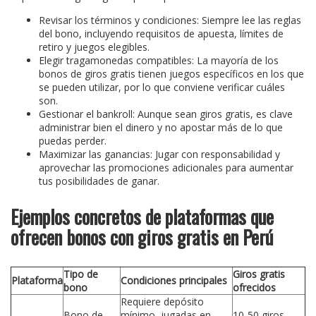
Revisar los términos y condiciones: Siempre lee las reglas
del bono, incluyendo requisitos de apuesta, límites de
retiro y juegos elegibles.
Elegir tragamonedas compatibles: La mayoría de los
bonos de giros gratis tienen juegos específicos en los que
se pueden utilizar, por lo que conviene verificar cuáles
son.
Gestionar el bankroll: Aunque sean giros gratis, es clave
administrar bien el dinero y no apostar más de lo que
puedas perder.
Maximizar las ganancias: Jugar con responsabilidad y
aprovechar las promociones adicionales para aumentar
tus posibilidades de ganar.
Ejemplos concretos de plataformas que
ofrecen bonos con giros gratis en Perú
Tipo de
Giros gratis
Plataforma
Condiciones principales
bono
ofrecidos
Requiere depósito
Bono de
mínimo, jugadas en
10-50 giros