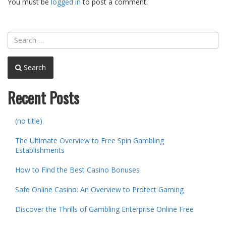
You must be
logged in
to post a comment.
Search
Recent Posts
(no title)
The Ultimate Overview to Free Spin Gambling
Establishments
How to Find the Best Casino Bonuses
Safe Online Casino: An Overview to Protect Gaming
Discover the Thrills of Gambling Enterprise Online Free