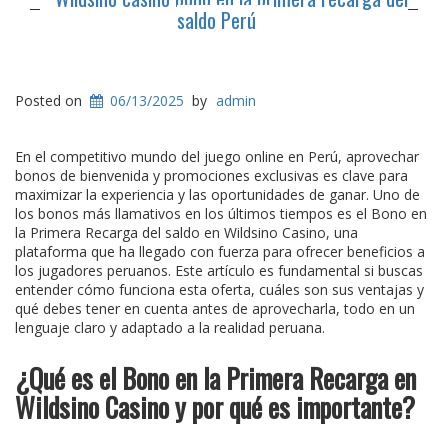
saldo Perú
Posted on
06/13/2025
by
admin
En el competitivo mundo del juego online en Perú, aprovechar
bonos de bienvenida y promociones exclusivas es clave para
maximizar la experiencia y las oportunidades de ganar. Uno de
los bonos más llamativos en los últimos tiempos es el Bono en
la Primera Recarga del saldo en Wildsino Casino, una
plataforma que ha llegado con fuerza para ofrecer beneficios a
los jugadores peruanos. Este artículo es fundamental si buscas
entender cómo funciona esta oferta, cuáles son sus ventajas y
qué debes tener en cuenta antes de aprovecharla, todo en un
lenguaje claro y adaptado a la realidad peruana.
¿Qué es el Bono en la Primera Recarga en
Wildsino Casino y por qué es importante?