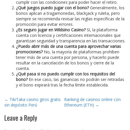
cumplir con las condiciones para poder hacer el retiro.
¿Qué juegos puedo jugar con el bono?
Generalmente, los
bonos aplican a tragamonedas, blackjack y ruleta, pero
siempre se recomienda revisar las reglas específicas de la
promoción para evitar errores.
¿Es seguro jugar en Wildsino Casino?
Sí, la plataforma
cuenta con licencia y certificaciones internacionales que
garantizan seguridad y transparencia en las transacciones.
¿Puedo abrir más de una cuenta para aprovechar varias
promociones?
No, la mayoría de plataformas prohíben
tener más de una cuenta por persona, y hacerlo puede
resultar en la cancelación de los bonos y cierre de la
cuenta.
¿Qué pasa si no puedo cumplir con los requisitos del
bono?
En ese caso, las ganancias no podrán ser retiradas
y el bono expirará tras la fecha límite establecida.
Post
←
TikiTaka casino giros gratis
Ranking de casinos online con
sin depósito Perú
Ethereum (ETH)
→
navigation
Leave a Reply