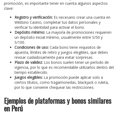
promoción, es importante tener en cuenta algunos aspectos
clave:
Registro y verificación:
Es necesario crear una cuenta en
Wildsino Casino, completar tus datos personales y
verificar tu identidad para activar el bono.
Depósito mínimo:
La mayoría de promociones requieren
un depósito inicial mínimo, usualmente entre S/50 y
S/100.
Condiciones de uso:
Cada bono tiene requisitos de
apuesta, límites de retiro y juegos elegibles, que debes
revisar cuidadosamente para evitar sorpresas.
Plazo de validez:
Los bonos suelen tener un período de
vigencia, por lo que es recomendable utilizarlos dentro del
tiempo establecido.
Juegos elegibles:
La promoción puede aplicar solo a
ciertos títulos, como tragamonedas, blackjack o ruleta,
por lo que conviene chequear las restricciones.
Ejemplos de plataformas y bonos similares
en Perú