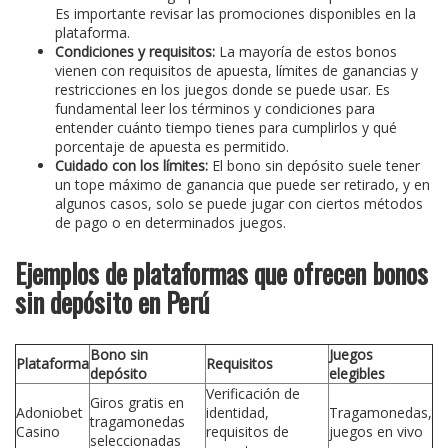
Es importante revisar las promociones disponibles en la
plataforma.
Condiciones y requisitos:
La mayoría de estos bonos
vienen con requisitos de apuesta, límites de ganancias y
restricciones en los juegos donde se puede usar. Es
fundamental leer los términos y condiciones para
entender cuánto tiempo tienes para cumplirlos y qué
porcentaje de apuesta es permitido.
Cuidado con los límites:
El bono sin depósito suele tener
un tope máximo de ganancia que puede ser retirado, y en
algunos casos, solo se puede jugar con ciertos métodos
de pago o en determinados juegos.
Ejemplos de plataformas que ofrecen bonos
sin depósito en Perú
Bono sin
Juegos
Plataforma
Requisitos
depósito
elegibles
Verificación de
Giros gratis en
Adoniobet
identidad,
Tragamonedas,
tragamonedas
Casino
requisitos de
juegos en vivo
seleccionadas