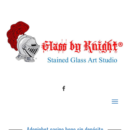
FACEBOOK
Toggle
navigat
Adoniobet casino bono sin depósito