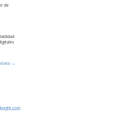
er de
atilidad
igitales
pósito
→
knight.com