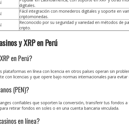
í
digitales.
Fácil integración con monederos digitales y soporte en var
í
criptomonedas.
Reconocido por su seguridad y variedad en métodos de p
í
cripto.
asinos y XRP en Perú
 XRP en Perú?
las plataformas en línea con licencia en otros países operan sin probl
te con licencias y que opere bajo normas internacionales para evitar 
uanos (PEN)?
nges confiables que soporten la conversión, transferir tus fondos a
 para retirar fondos en soles o en una cuenta bancaria vinculada.
casinos en línea?