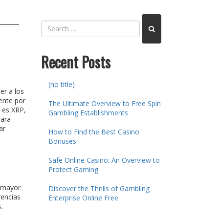
Recent Posts
(no title)
er a los
ente por
The Ultimate Overview to Free Spin
r es XRP,
Gambling Establishments
para
ar
How to Find the Best Casino
Bonuses
Safe Online Casino: An Overview to
Protect Gaming
a mayor
Discover the Thrills of Gambling
rencias
Enterprise Online Free
.