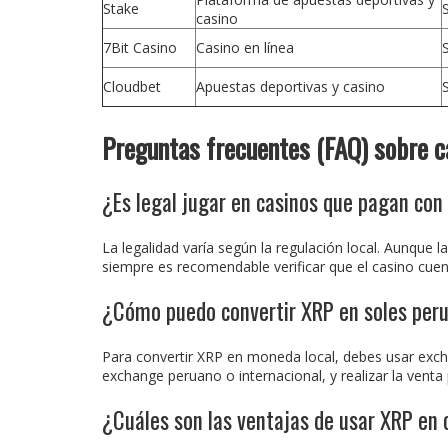
Stake
S
casino
7Bit Casino
Casino en línea
S
Cloudbet
Apuestas deportivas y casino
S
Preguntas frecuentes (FAQ) sobre c
¿Es legal jugar en casinos que pagan con
La legalidad varía según la regulación local. Aunque 
siempre es recomendable verificar que el casino cuen
¿Cómo puedo convertir XRP en soles per
Para convertir XRP en moneda local, debes usar excha
exchange peruano o internacional, y realizar la venta
¿Cuáles son las ventajas de usar XRP en 