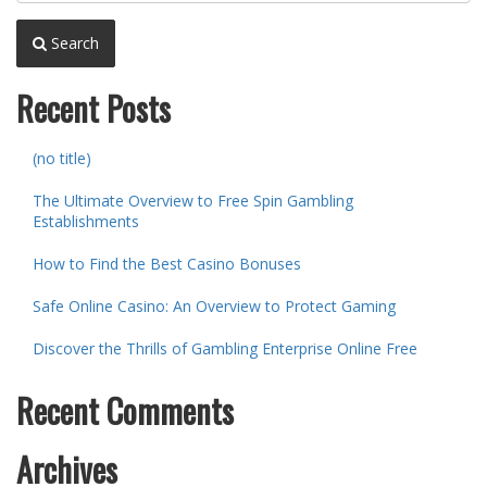
Search
Recent Posts
(no title)
The Ultimate Overview to Free Spin Gambling
Establishments
How to Find the Best Casino Bonuses
Safe Online Casino: An Overview to Protect Gaming
Discover the Thrills of Gambling Enterprise Online Free
Recent Comments
Archives