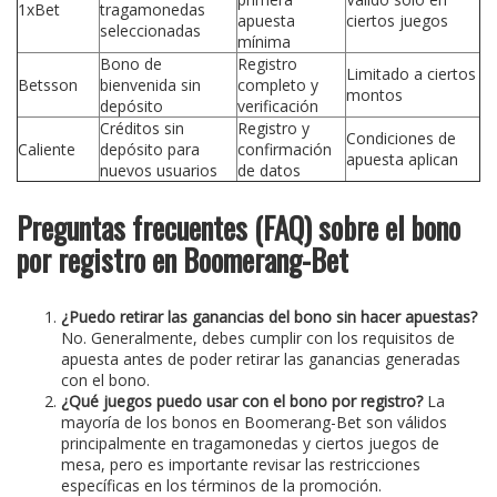
1xBet
tragamonedas
apuesta
ciertos juegos
seleccionadas
mínima
Bono de
Registro
Limitado a ciertos
Betsson
bienvenida sin
completo y
montos
depósito
verificación
Créditos sin
Registro y
Condiciones de
Caliente
depósito para
confirmación
apuesta aplican
nuevos usuarios
de datos
Preguntas frecuentes (FAQ) sobre el bono
por registro en Boomerang-Bet
¿Puedo retirar las ganancias del bono sin hacer apuestas?
No. Generalmente, debes cumplir con los requisitos de
apuesta antes de poder retirar las ganancias generadas
con el bono.
¿Qué juegos puedo usar con el bono por registro?
La
mayoría de los bonos en Boomerang-Bet son válidos
principalmente en tragamonedas y ciertos juegos de
mesa, pero es importante revisar las restricciones
específicas en los términos de la promoción.