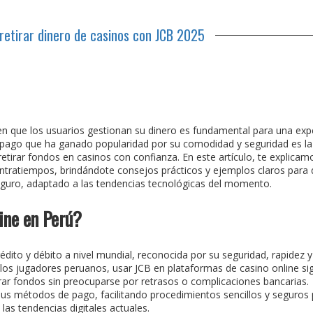
retirar dinero de casinos con JCB 2025
en que los usuarios gestionan su dinero es fundamental para una exp
pago que ha ganado popularidad por su comodidad y seguridad es la 
etirar fondos en casinos con confianza. En este artículo, te explic
contratiempos, brindándote consejos prácticos y ejemplos claros para
seguro, adaptado a las tendencias tecnológicas del momento.
line en Perú?
édito y débito a nivel mundial, reconocida por su seguridad, rapidez y
los jugadores peruanos, usar JCB en plataformas de casino online sig
irar fondos sin preocuparse por retrasos o complicaciones bancarias.
s métodos de pago, facilitando procedimientos sencillos y seguros 
as tendencias digitales actuales.