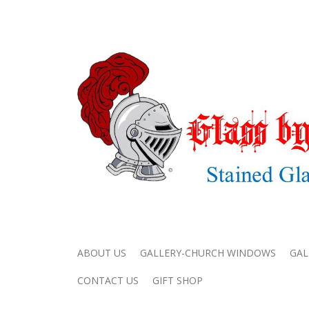
ABOUT US
GALLERY-CHURCH WINDOWS
GAL
CONTACT US
GIFT SHOP