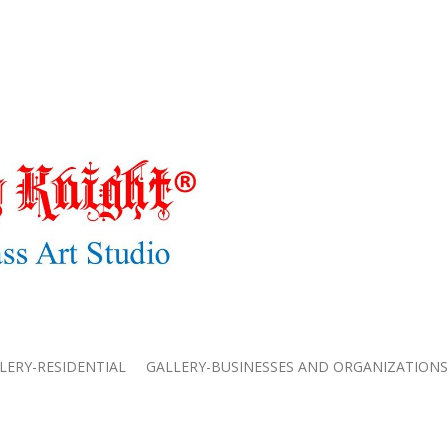
LERY-RESIDENTIAL
GALLERY-BUSINESSES AND ORGANIZATIONS