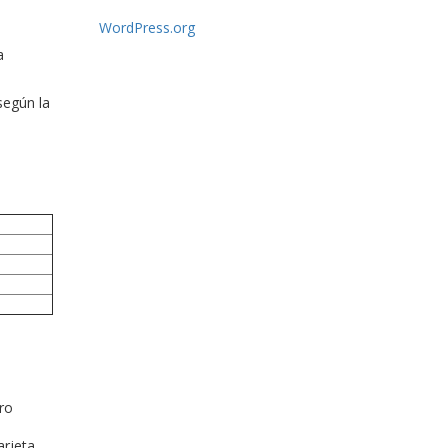
WordPress.org
a
según la
ro
arjeta