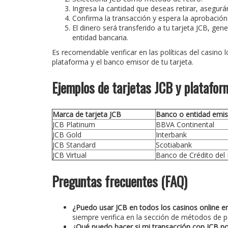
Ingresa la cantidad que deseas retirar, asegurá
Confirma la transacción y espera la aprobación
El dinero será transferido a tu tarjeta JCB, ge
entidad bancaria.
Es recomendable verificar en las políticas del casino 
plataforma y el banco emisor de tu tarjeta.
Ejemplos de tarjetas JCB y platafo
Marca de tarjeta JCB
Banco o entidad emi
JCB Platinum
BBVA Continental
JCB Gold
Interbank
JCB Standard
Scotiabank
JCB Virtual
Banco de Crédito del
Preguntas frecuentes (FAQ)
¿Puedo usar JCB en todos los casinos online e
siempre verifica en la sección de métodos de p
¿Qué puedo hacer si mi transacción con JCB no 