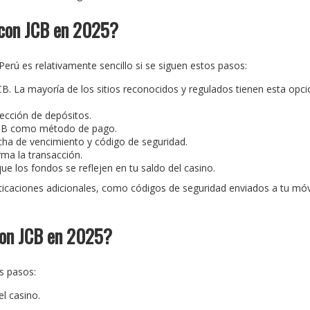
 con JCB en 2025?
erú es relativamente sencillo si se siguen estos pasos:
 JCB. La mayoría de los sitios reconocidos y regulados tienen esta opc
sección de depósitos.
e JCB como método de pago.
echa de vencimiento y código de seguridad.
rma la transacción.
que los fondos se reflejen en tu saldo del casino.
ticaciones adicionales, como códigos de seguridad enviados a tu móv
con JCB en 2025?
os pasos:
el casino.