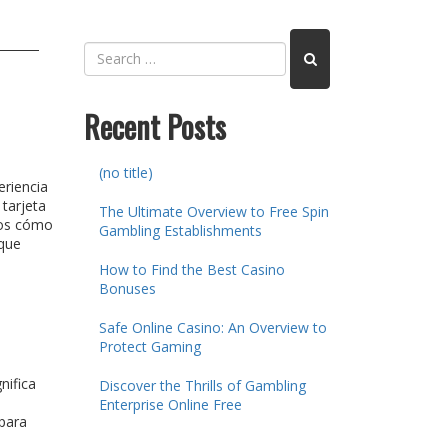
Recent Posts
(no title)
eriencia
tarjeta
The Ultimate Overview to Free Spin
amos cómo
Gambling Establishments
 que
How to Find the Best Casino
Bonuses
Safe Online Casino: An Overview to
Protect Gaming
nifica
Discover the Thrills of Gambling
Enterprise Online Free
para