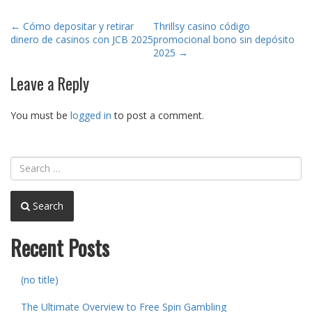
Post
←
Cómo depositar y retirar
Thrillsy casino código
dinero de casinos con JCB 2025
promocional bono sin depósito
navigation
2025
→
Leave a Reply
You must be
logged in
to post a comment.
Search
Recent Posts
(no title)
The Ultimate Overview to Free Spin Gambling