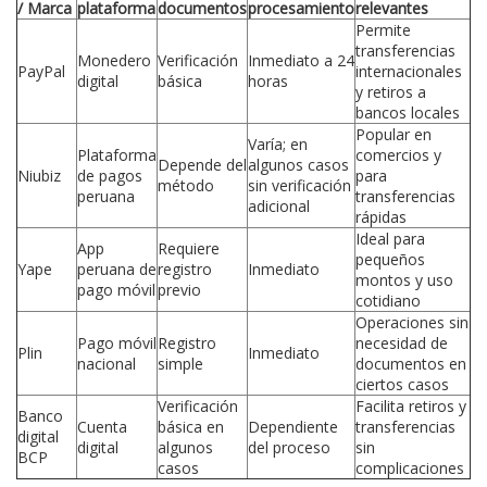
/ Marca
plataforma
documentos
procesamiento
relevantes
Permite
transferencias
Monedero
Verificación
Inmediato a 24
PayPal
internacionales
digital
básica
horas
y retiros a
bancos locales
Popular en
Varía; en
Plataforma
comercios y
Depende del
algunos casos
Niubiz
de pagos
para
método
sin verificación
peruana
transferencias
adicional
rápidas
Ideal para
App
Requiere
pequeños
Yape
peruana de
registro
Inmediato
montos y uso
pago móvil
previo
cotidiano
Operaciones sin
Pago móvil
Registro
necesidad de
Plin
Inmediato
nacional
simple
documentos en
ciertos casos
Verificación
Facilita retiros y
Banco
Cuenta
básica en
Dependiente
transferencias
digital
digital
algunos
del proceso
sin
BCP
casos
complicaciones