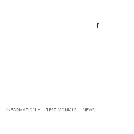
FACEBOOK
INFORMATION
TESTIMONIALS
NEWS