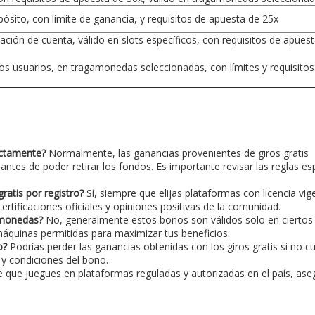
pósito, con límite de ganancia, y requisitos de apuesta de 25x
cación de cuenta, válido en slots específicos, con requisitos de apues
os usuarios, en tragamonedas seleccionadas, con límites y requisitos
ectamente?
Normalmente, las ganancias provenientes de giros gratis
antes de poder retirar los fondos. Es importante revisar las reglas es
ratis por registro?
Sí, siempre que elijas plataformas con licencia vig
ertificaciones oficiales y opiniones positivas de la comunidad.
gamonedas?
No, generalmente estos bonos son válidos solo en ciertos
 máquinas permitidas para maximizar tus beneficios.
o?
Podrías perder las ganancias obtenidas con los giros gratis si no 
 y condiciones del bono.
e que juegues en plataformas reguladas y autorizadas en el país, as