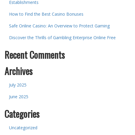
Establishments
How to Find the Best Casino Bonuses
Safe Online Casino: An Overview to Protect Gaming
Discover the Thrills of Gambling Enterprise Online Free
Recent Comments
Archives
July 2025
June 2025
Categories
Uncategorized