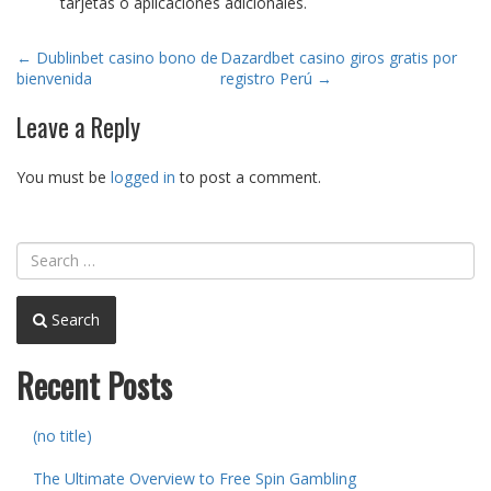
tarjetas o aplicaciones adicionales.
Post
←
Dublinbet casino bono de
Dazardbet casino giros gratis por
bienvenida
registro Perú
→
navigation
Leave a Reply
You must be
logged in
to post a comment.
Search
Recent Posts
(no title)
The Ultimate Overview to Free Spin Gambling