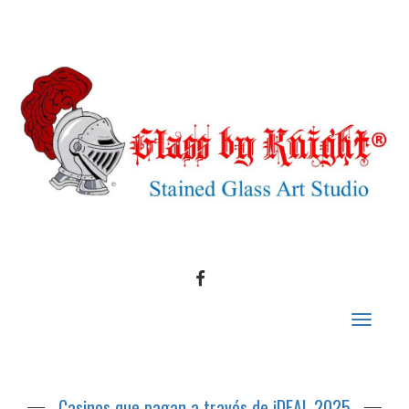
FACEBOOK
Toggle
navigat
Casinos que pagan a través de iDEAL 2025