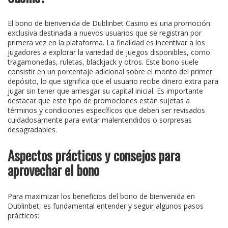
El bono de bienvenida de Dublinbet Casino es una promoción
exclusiva destinada a nuevos usuarios que se registran por
primera vez en la plataforma. La finalidad es incentivar a los
jugadores a explorar la variedad de juegos disponibles, como
tragamonedas, ruletas, blackjack y otros. Este bono suele
consistir en un porcentaje adicional sobre el monto del primer
depósito, lo que significa que el usuario recibe dinero extra para
jugar sin tener que arriesgar su capital inicial. Es importante
destacar que este tipo de promociones están sujetas a
términos y condiciones específicos que deben ser revisados
cuidadosamente para evitar malentendidos o sorpresas
desagradables.
Aspectos prácticos y consejos para
aprovechar el bono
Para maximizar los beneficios del bono de bienvenida en
Dublinbet, es fundamental entender y seguir algunos pasos
prácticos: