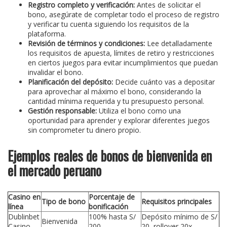
Registro completo y verificación:
Antes de solicitar el
bono, asegúrate de completar todo el proceso de registro
y verificar tu cuenta siguiendo los requisitos de la
plataforma.
Revisión de términos y condiciones:
Lee detalladamente
los requisitos de apuesta, límites de retiro y restricciones
en ciertos juegos para evitar incumplimientos que puedan
invalidar el bono.
Planificación del depósito:
Decide cuánto vas a depositar
para aprovechar al máximo el bono, considerando la
cantidad mínima requerida y tu presupuesto personal.
Gestión responsable:
Utiliza el bono como una
oportunidad para aprender y explorar diferentes juegos
sin comprometer tu dinero propio.
Ejemplos reales de bonos de bienvenida en
el mercado peruano
Casino en
Porcentaje de
Tipo de bono
Requisitos principales
línea
bonificación
Dublinbet
100% hasta S/
Depósito mínimo de S/
Bienvenida
Casino
200
20, rollover 20x