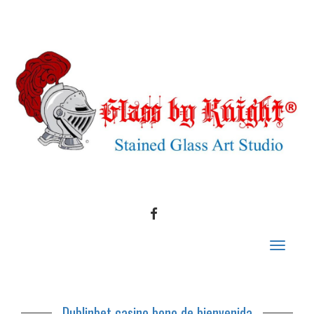
FACEBOOK
Toggle
navigat
Dublinbet casino bono de bienvenida