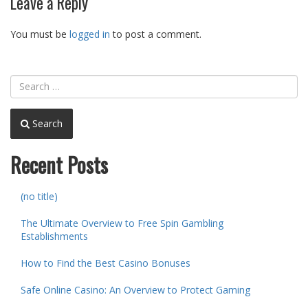
Leave a Reply
You must be
logged in
to post a comment.
Search
Recent Posts
(no title)
The Ultimate Overview to Free Spin Gambling
Establishments
How to Find the Best Casino Bonuses
Safe Online Casino: An Overview to Protect Gaming