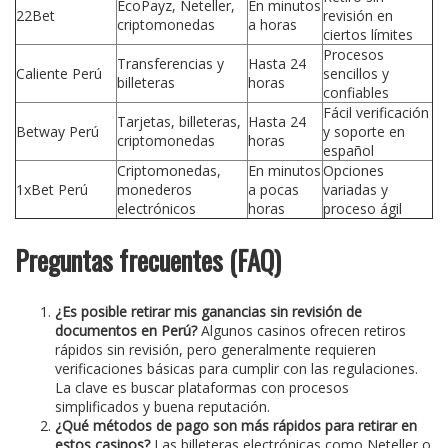
EcoPayz, Neteller,
En minutos
22Bet
revisión en
criptomonedas
a horas
ciertos límites
Procesos
Transferencias y
Hasta 24
Caliente Perú
sencillos y
billeteras
horas
confiables
Fácil verificación
Tarjetas, billeteras,
Hasta 24
Betway Perú
y soporte en
criptomonedas
horas
español
Criptomonedas,
En minutos
Opciones
1xBet Perú
monederos
a pocas
variadas y
electrónicos
horas
proceso ágil
Preguntas frecuentes (FAQ)
¿Es posible retirar mis ganancias sin revisión de
documentos en Perú?
Algunos casinos ofrecen retiros
rápidos sin revisión, pero generalmente requieren
verificaciones básicas para cumplir con las regulaciones.
La clave es buscar plataformas con procesos
simplificados y buena reputación.
¿Qué métodos de pago son más rápidos para retirar en
estos casinos?
Las billeteras electrónicas como Neteller o