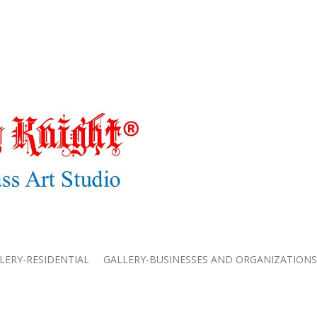
LERY-RESIDENTIAL
GALLERY-BUSINESSES AND ORGANIZATIONS