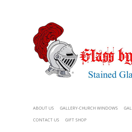
ABOUT US
GALLERY-CHURCH WINDOWS
GAL
CONTACT US
GIFT SHOP