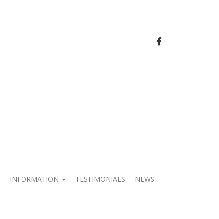
FACEBOOK
INFORMATION
TESTIMONIALS
NEWS