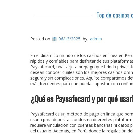
Top de casinos 
Posted on
06/13/2025
by
admin
En el dinámico mundo de los casinos en línea en Pe
rápidos y confiables para disfrutar de sus plataform
Paysafecard, una tarjeta prepago que brinda privacida
desean conocer cuáles son los mejores casinos onlin
segura y sin complicaciones. Aquí te compartimos det
más frecuentes para que puedas apostar con confian
¿Qué es Paysafecard y por qué usarl
Paysafecard es un método de pago en línea que perm
usarla para depositar fondos en diferentes plataformas
requiere vinculación con cuentas bancarias ni datos p
del usuario. Además, en Perú, donde la regulación d