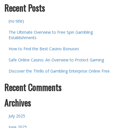
Recent Posts
(no title)
The Ultimate Overview to Free Spin Gambling
Establishments
How to Find the Best Casino Bonuses
Safe Online Casino: An Overview to Protect Gaming
Discover the Thrills of Gambling Enterprise Online Free
Recent Comments
Archives
July 2025
June 2025