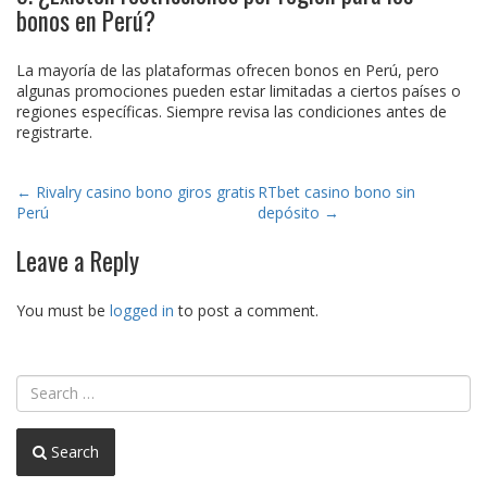
bonos en Perú?
La mayoría de las plataformas ofrecen bonos en Perú, pero
algunas promociones pueden estar limitadas a ciertos países o
regiones específicas. Siempre revisa las condiciones antes de
registrarte.
Post
←
Rivalry casino bono giros gratis
RTbet casino bono sin
Perú
depósito
→
navigation
Leave a Reply
You must be
logged in
to post a comment.
Search