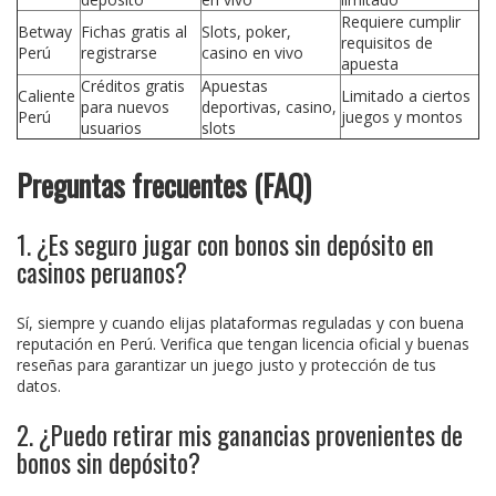
Requiere cumplir
Betway
Fichas gratis al
Slots, poker,
requisitos de
Perú
registrarse
casino en vivo
apuesta
Créditos gratis
Apuestas
Caliente
Limitado a ciertos
para nuevos
deportivas, casino,
Perú
juegos y montos
usuarios
slots
Preguntas frecuentes (FAQ)
1. ¿Es seguro jugar con bonos sin depósito en
casinos peruanos?
Sí, siempre y cuando elijas plataformas reguladas y con buena
reputación en Perú. Verifica que tengan licencia oficial y buenas
reseñas para garantizar un juego justo y protección de tus
datos.
2. ¿Puedo retirar mis ganancias provenientes de
bonos sin depósito?