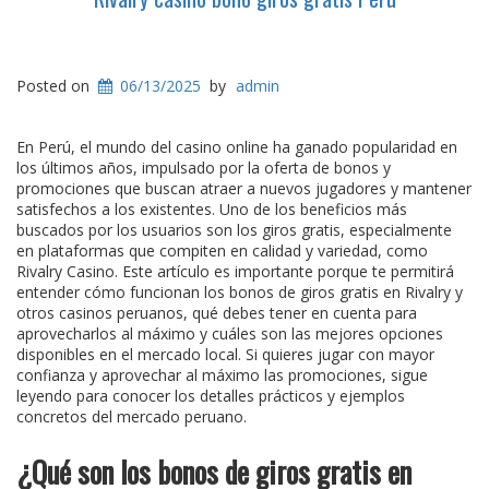
Posted on
06/13/2025
by
admin
En Perú, el mundo del casino online ha ganado popularidad en
los últimos años, impulsado por la oferta de bonos y
promociones que buscan atraer a nuevos jugadores y mantener
satisfechos a los existentes. Uno de los beneficios más
buscados por los usuarios son los giros gratis, especialmente
en plataformas que compiten en calidad y variedad, como
Rivalry Casino. Este artículo es importante porque te permitirá
entender cómo funcionan los bonos de giros gratis en Rivalry y
otros casinos peruanos, qué debes tener en cuenta para
aprovecharlos al máximo y cuáles son las mejores opciones
disponibles en el mercado local. Si quieres jugar con mayor
confianza y aprovechar al máximo las promociones, sigue
leyendo para conocer los detalles prácticos y ejemplos
concretos del mercado peruano.
¿Qué son los bonos de giros gratis en