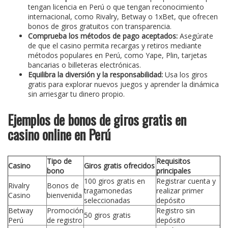
tengan licencia en Perú o que tengan reconocimiento
internacional, como Rivalry, Betway o 1xBet, que ofrecen
bonos de giros gratuitos con transparencia.
Comprueba los métodos de pago aceptados:
Asegúrate
de que el casino permita recargas y retiros mediante
métodos populares en Perú, como Yape, Plin, tarjetas
bancarias o billeteras electrónicas.
Equilibra la diversión y la responsabilidad:
Usa los giros
gratis para explorar nuevos juegos y aprender la dinámica
sin arriesgar tu dinero propio.
Ejemplos de bonos de giros gratis en
casino online en Perú
Tipo de
Requisitos
Casino
Giros gratis ofrecidos
bono
principales
100 giros gratis en
Registrar cuenta y
Rivalry
Bonos de
tragamonedas
realizar primer
Casino
bienvenida
seleccionadas
depósito
Betway
Promoción
Registro sin
50 giros gratis
Perú
de registro
depósito