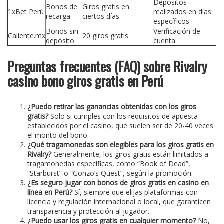
Depósitos
Bonos de
Giros gratis en
1xBet Perú
realizados en días
recarga
ciertos días
específicos
Bonos sin
Verificación de
Caliente.mx
20 giros gratis
depósito
cuenta
Preguntas frecuentes (FAQ) sobre Rivalry
casino bono giros gratis en Perú
¿Puedo retirar las ganancias obtenidas con los giros
gratis?
Solo si cumples con los requisitos de apuesta
establecidos por el casino, que suelen ser de 20-40 veces
el monto del bono.
¿Qué tragamonedas son elegibles para los giros gratis en
Rivalry?
Generalmente, los giros gratis están limitados a
tragamonedas específicas, como “Book of Dead”,
“Starburst” o “Gonzo’s Quest”, según la promoción.
¿Es seguro jugar con bonos de giros gratis en casino en
línea en Perú?
Sí, siempre que elijas plataformas con
licencia y regulación internacional o local, que garanticen
transparencia y protección al jugador.
¿Puedo usar los giros gratis en cualquier momento?
No,