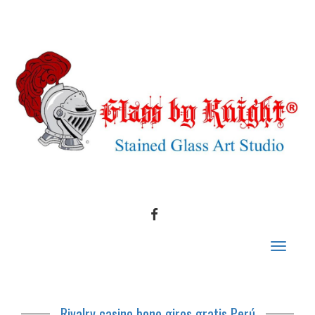
FACEBOOK
Toggle
navigat
Rivalry casino bono giros gratis Perú