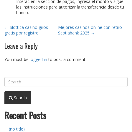
Interac en la sección de pagos, ingresa el monto y sigue
las instrucciones para autorizar la transferencia desde tu
banco.
Post
←
Slottica casino giros
Mejores casinos online con retiro
gratis por registro
Scotiabank 2025
→
navigation
Leave a Reply
You must be
logged in
to post a comment.
Search
Recent Posts
(no title)