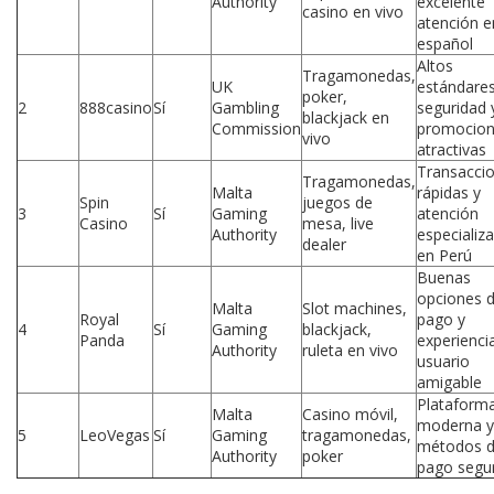
Authority
excelente
casino en vivo
atención e
español
Altos
Tragamonedas,
UK
estándare
poker,
2
888casino
Sí
Gambling
seguridad 
blackjack en
Commission
promocio
vivo
atractivas
Transacci
Tragamonedas,
Malta
rápidas y
Spin
juegos de
3
Sí
Gaming
atención
Casino
mesa, live
Authority
especializ
dealer
en Perú
Buenas
opciones 
Malta
Slot machines,
Royal
pago y
4
Sí
Gaming
blackjack,
Panda
experienci
Authority
ruleta en vivo
usuario
amigable
Plataform
Malta
Casino móvil,
moderna y
5
LeoVegas
Sí
Gaming
tragamonedas,
métodos 
Authority
poker
pago segu