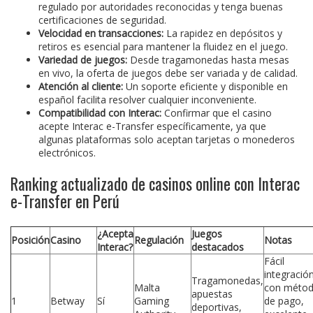
regulado por autoridades reconocidas y tenga buenas
certificaciones de seguridad.
Velocidad en transacciones:
La rapidez en depósitos y
retiros es esencial para mantener la fluidez en el juego.
Variedad de juegos:
Desde tragamonedas hasta mesas
en vivo, la oferta de juegos debe ser variada y de calidad.
Atención al cliente:
Un soporte eficiente y disponible en
español facilita resolver cualquier inconveniente.
Compatibilidad con Interac:
Confirmar que el casino
acepte Interac e-Transfer específicamente, ya que
algunas plataformas solo aceptan tarjetas o monederos
electrónicos.
Ranking actualizado de casinos online con Interac
e-Transfer en Perú
¿Acepta
Juegos
Posición
Casino
Regulación
Notas
Interac?
destacados
Fácil
integració
Tragamonedas,
Malta
con méto
apuestas
1
Betway
Sí
Gaming
de pago,
deportivas,