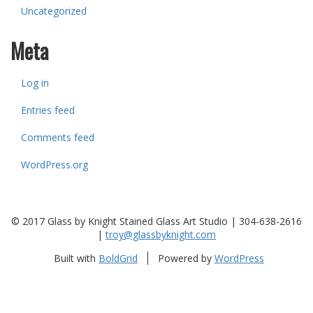
Uncategorized
Meta
Log in
Entries feed
Comments feed
WordPress.org
© 2017 Glass by Knight Stained Glass Art Studio | 304-638-2616
|
troy@glassbyknight.com
Built with
BoldGrid
Powered by
WordPress