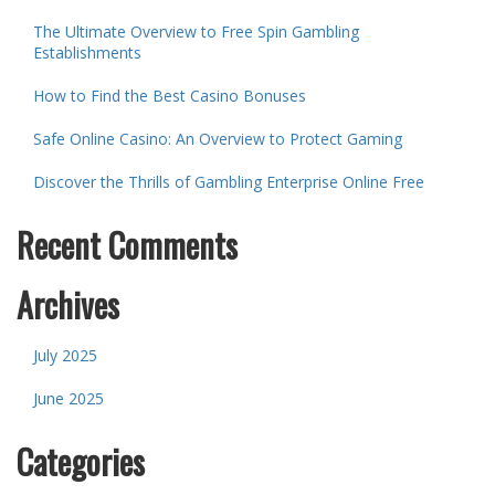
The Ultimate Overview to Free Spin Gambling
Establishments
How to Find the Best Casino Bonuses
Safe Online Casino: An Overview to Protect Gaming
Discover the Thrills of Gambling Enterprise Online Free
Recent Comments
Archives
July 2025
June 2025
Categories