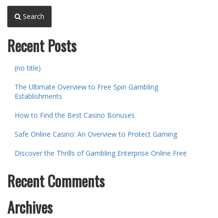
Search
Recent Posts
(no title)
The Ultimate Overview to Free Spin Gambling
Establishments
How to Find the Best Casino Bonuses
Safe Online Casino: An Overview to Protect Gaming
Discover the Thrills of Gambling Enterprise Online Free
Recent Comments
Archives